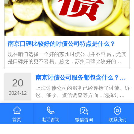
南京口碑比较好的讨债公司特点是什么？
现在咱们选择一个好的苏州讨债公司并不容易，尤其
是口碑好的更不容易。总之，苏州口碑比较好的讨债
公司具有高素质的专业团队、保障债权人权益、高效
率、良好的沟通能力、严谨的工作态度、灵活性、良
南京讨债公司服务都包含什么？选择讨债公司需要具备的条件
20
好…
上海讨债公司的服务已经囊括了讨债、诉
2024-12
讼、催收、资信调查等方面，选择讨债公
司时需要注意其服务的全面性和专业性。
而且要确保对方合规合法，有相关资质和
南京清债公司到底靠不靠谱？判断依据是什么呢？
20
口碑信誉。只有选择了合适的讨债公司，
首页
电话咨询
微信咨询
联系我们
才能够…
我们可以看出要判断苏州讨债公司的靠谱
2024-12
程度，需要综合考虑口碑和信誉、公司资