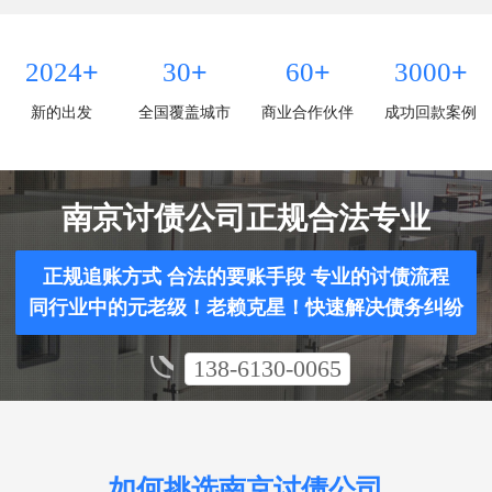
+
+
+
+
2024
30
60
3000
新的出发
全国覆盖城市
商业合作伙伴
成功回款案例
南京讨债公司正规合法专业
正规追账方式 合法的要账手段 专业的讨债流程
同行业中的元老级！老赖克星！快速解决债务纠纷
138-6130-0065
如何挑选南京讨债公司