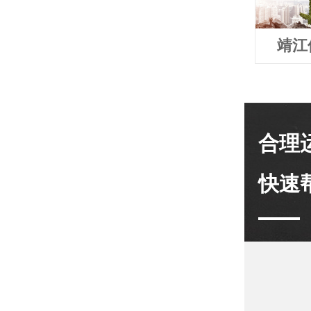
靖江
合理
快速