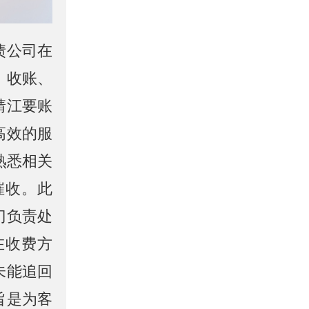
债公司在
、收账、
靖江要账
高效的服
熟悉相关
催收。此
门负责处
在收费方
未能追回
旨是为客