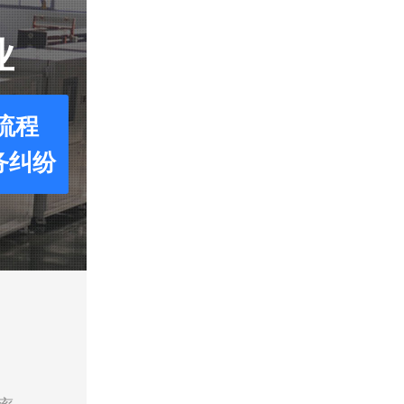
业
流程
务纠纷