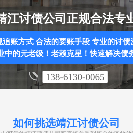
靖江讨债公司正规合法专
规追账方式 合法的要账手段 专业的讨债
业中的元老级！老赖克星！快速解决债
138-6130-0065
如何挑选靖江讨债公司