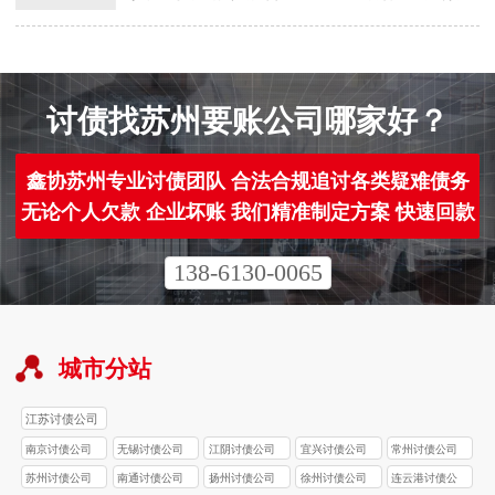
拉黑、住址变更，原本的还款承诺彻底沦
为泡影，企业不仅面临资金损失，还因
“找不到人” 陷入追讨僵局。此时，专业的
南京…
讨债找苏州要账公司哪家好？
鑫协苏州专业讨债团队 合法合规追讨各类疑难债务
无论个人欠款 企业坏账 我们精准制定方案 快速回款
138-6130-0065
城市分站
江苏讨债公司
南京讨债公司
无锡讨债公司
江阴讨债公司
宜兴讨债公司
常州讨债公司
苏州讨债公司
南通讨债公司
扬州讨债公司
徐州讨债公司
连云港讨债公