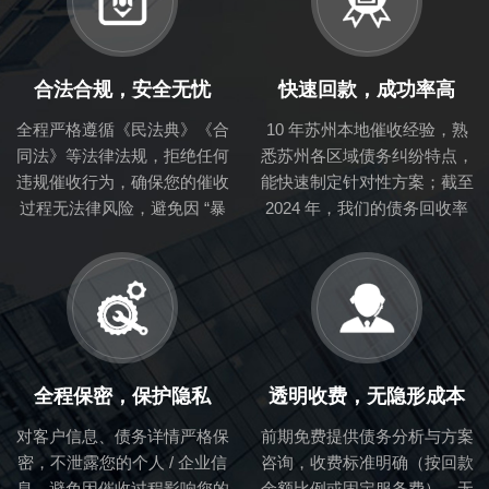
合法合规，安全无忧
快速回款，成功率高
全程严格遵循《民法典》《合
10 年苏州本地催收经验，熟
同法》等法律法规，拒绝任何
悉苏州各区域债务纠纷特点，
违规催收行为，确保您的催收
能快速制定针对性方案；截至
过程无法律风险，避免因 “暴
2024 年，我们的债务回收率
力要债” 承担连带责任。
超 85%，多数简单债务可在
1-2 周内推进回款。
全程保密，保护隐私
透明收费，无隐形成本
对客户信息、债务详情严格保
前期免费提供债务分析与方案
密，不泄露您的个人 / 企业信
咨询，收费标准明确（按回款
息，避免因催收过程影响您的
金额比例或固定服务费），无