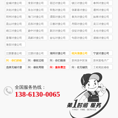
司
盐城讨债公司
淮安讨债公司
宿迁讨债公司
镇江讨债公司
泰州讨债公司
兴化讨债公司
东台讨债公司
常熟讨债公司
张家港讨债公
通州讨债公司
司
邳州讨债公司
海门讨债公司
溧阳讨债公司
泰兴讨债公司
如皋讨债公司
昆山讨债公司
启东讨债公司
江都讨债公司
丹阳讨债公司
吴江讨债公司
靖江讨债公司
扬中讨债公司
新沂讨债公司
仪征讨债公司
太仓讨债公司
姜堰讨债公司
高邮讨债公司
金坛讨债公司
句容讨债公司
灌南讨债公司
海安讨债公司
江阴要债公司
江阴讨债公司
湖州讨债公司
绍兴清债公司
宁波讨债公司
问：你们的收
问：催收过程
问：你们能保
苏州吴中区张
苏州某电子厂
费标准为什么
中，我需要配
证 100% 回款
先生 35 万借款
180 万货款催
选择无锡讨债
问：催收周期
问：服务费怎
问：在无锡找
工程尾款难收
比其他公司高 /
合做什么？
吗？
回收
收
公司前，这些
一般多久？能
么收？是不是
讨债公司，需
是行业通病
低？
债务追讨法律
100% 回款
先交钱？
要提供哪些材
常识必须了解
吗？
料？
全国服务热线：
138-6130-0065