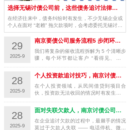
选择无锡讨债公司前，这些债务追讨法律常识必须了解
在经济往来中，债务纠纷时有发生，不少无锡企业或
个人在面对 “老赖” 拖欠款项时，会考虑委托无锡讨债
公司协助追讨。但债务追讨并非 “只要能要回钱就
行”，若忽视法律边界，不仅可能无法顺利拿回欠…
南京要债公司服务流程5 步闭环，让回款更安心
29
我们将复杂的催收流程拆解为 5 个清晰步
2025-9
骤，每个环节都让客户 “看得见、能把
控”：免费深度评估（1-3 天）客户提供以
下信息（可线上提交或上门沟通）：债务
个人投资款追讨技巧，南京讨债公司帮你降低损失
28
凭证：合同、借条、欠条、转账记录、聊
天记…
在个人投资领域，从民间借贷到项目合
2025-9
伙，投资款无法收回的情况时有发生。不
少个人投资者面对对方拖延、推诿甚至失
联时，往往因缺乏专业追讨经验、证据留
面对失联欠款人，南京讨债公司有哪些合法查找方法？
28
存不足，陷入 “维权无门” 的困境，导致自
身财…
在企业追讨欠款的过程中，最棘手的情况
2025-9
莫过于欠款人失联 —— 电话停机、微信